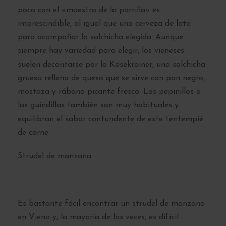
poco con el «maestro de la parrilla» es
imprescindible, al igual que una cerveza de lata
para acompañar la salchicha elegida. Aunque
siempre hay variedad para elegir, los vieneses
suelen decantarse por la Käsekrainer, una salchicha
gruesa rellena de queso que se sirve con pan negro,
mostaza y rábano picante fresco. Los pepinillos o
las guindillas también son muy habituales y
equilibran el sabor contundente de este tentempié
de carne.
Strudel de manzana
Es bastante fácil encontrar un strudel de manzana
en Viena y, la mayoría de las veces, es difícil