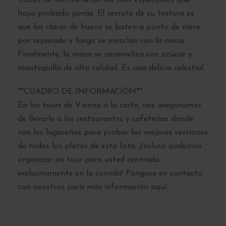
haya probado jamás. El secreto de su textura es
que las claras de huevo se baten a punto de nieve
por separado y luego se mezclan con la masa.
Finalmente, la masa se carameliza con azúcar y
mantequilla de alta calidad. Es una delicia celestial.
**CUADRO DE INFORMACIÓN**
En los tours de Vienna a la carte, nos aseguramos
de llevarle a los restaurantes y cafeterías donde
van los lugareños para probar las mejores versiones
de todos los platos de esta lista. ¡Incluso podemos
organizar un tour para usted centrado
exclusivamente en la comida! Póngase en contacto
con nosotros para más información aquí.