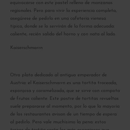
equivocarse con este pastel relleno de manzanas
regionales. Pero para vivir la experiencia completa,
asegúrese de pedirlo en una cafetería vienesa
típica, donde se lo servirán de la forma adecuada:
caliente, recién salido del horno y con nata al lado.
Kaiserschmarrn
Otro plato dedicado al antiguo emperador de
Austria: el Kaiserschmarrn es una tortita troceada,
esponjosa y caramelizada, que se sirve con compota
de frutas caliente. Este postre de tortitas revueltas
suele prepararse al momento, por lo que la mayoría
de los restaurantes avisan de un tiempo de espera
al pedirlo. Pero vale muchísimo la pena: estos
trozos de tortita serán los más esponjosos que