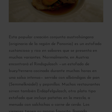
Esta popular creación conjunta austrohúngara
(originaria de la región de Panonia) es un estofado
sustancioso y rico en sabores que se presenta en
muchas variantes. Normalmente, en Austria
encontrará el Rindsgulasch —un estofado de
buey/ternera cocinado durante muchas horas en
una salsa intensa— servido con albóndigas de pan
(Semmelknödel) y pepinillos. Muchos restaurantes
sirven también Erdäpfelgulasch, otro plato tipo
estofado que incluye patatas en la mezcla, a
menudo con salchichas o carne de cerdo. Los
vieneses tienen su propio favorito, llamado