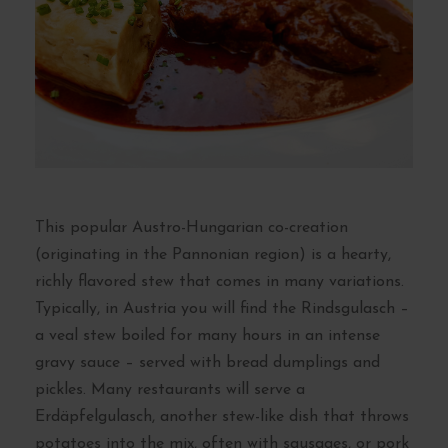
This popular Austro-Hungarian co-creation
(originating in the Pannonian region) is a hearty,
richly flavored stew that comes in many variations.
Typically, in Austria you will find the Rindsgulasch –
a veal stew boiled for many hours in an intense
gravy sauce – served with bread dumplings and
pickles. Many restaurants will serve a
Erdäpfelgulasch, another stew-like dish that throws
potatoes into the mix, often with sausages, or pork