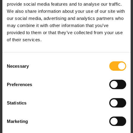
provide social media features and to analyse our traffic.
con una cerveza, ya sea para el almuerzo o la cena.
We also share information about your use of our site with
Este plato típico de montaña o de granjero se
our social media, advertising and analytics partners who
compone de fideos de huevo hechos a mano,
may combine it with other information that you’ve
generalmente mezclados con un queso de sabor
provided to them or that they’ve collected from your use
intenso y coronados con cebollino y cebollas fritas.
of their services.
Cuanto mejor sea el queso, mejores serán los
Käsespätzle.
C
Necessary
Schweinsbraten (Cerdo asado)
o
n
s
Preferences
e
n
t
Statistics
S
e
Marketing
l
e