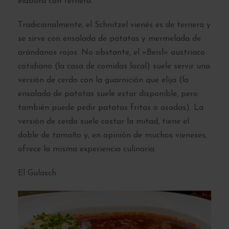
elabora con ternera.
Tradicionalmente, el Schnitzel vienés es de ternera y
se sirve con ensalada de patatas y mermelada de
arándanos rojos. No obstante, el «Beisl» austriaco
cotidiano (la casa de comidas local) suele servir una
versión de cerdo con la guarnición que elija (la
ensalada de patatas suele estar disponible, pero
también puede pedir patatas fritas o asadas). La
versión de cerdo suele costar la mitad, tiene el
doble de tamaño y, en opinión de muchos vieneses,
ofrece la misma experiencia culinaria.
El Gulasch