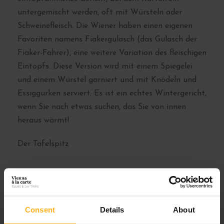
untergemischt werden, oft mit Würsteln oder
Schweinefleisch. Die Wiener haben einen eigenen
Favoriten namens Fiakergulasch (das Gulasch der
Fiaker-Fahrer), eine weitere Variation des fleischigen
Eintopfs. Diese Version wird mit einem Spiegelei
und einem Würstel garniert und mit Knödeln und
Essiggurken serviert. Es ist ein echtes Wintergericht,
wenn Sie nach etwas suchen, das Sie von innen
heraus wärmt!
Der Tafelspitz
Dies ist ein traditionelles Gericht für Vegetarier
(von denen es in der österreichischen Küche nicht
Consent
Details
About
viele gibt) – Käsespätzle. Es ist eines dieser