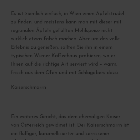
Es ist ziemlich einfach, in Wien einen Apfelstrudel
zu finden, und meistens kann man mit dieser mit
regionalen Äpfeln gefüllten Mehlspeise nicht
wirklich etwas falsch machen. Aber um das volle
Erlebnis zu genießen, sollten Sie ihn in einem
typischen Wiener Kaffeehaus probieren, wo er
Ihnen auf die richtige Art serviert wird – warm,
frisch aus dem Ofen und mit Schlagobers dazu.
Kaiserschmarrn
Ein weiteres Gericht, das dem ehemaligen Kaiser
von Österreich gewidmet ist: Der Kaiserschmarrn ist
ein fluffiger, karamellisierter und zerrissener