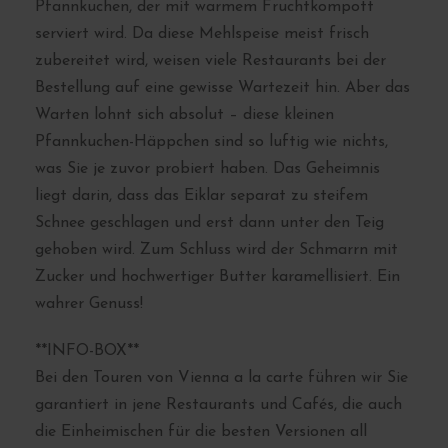
Pfannkuchen, der mit warmem Fruchtkompott
serviert wird. Da diese Mehlspeise meist frisch
zubereitet wird, weisen viele Restaurants bei der
Bestellung auf eine gewisse Wartezeit hin. Aber das
Warten lohnt sich absolut – diese kleinen
Pfannkuchen-Häppchen sind so luftig wie nichts,
was Sie je zuvor probiert haben. Das Geheimnis
liegt darin, dass das Eiklar separat zu steifem
Schnee geschlagen und erst dann unter den Teig
gehoben wird. Zum Schluss wird der Schmarrn mit
Zucker und hochwertiger Butter karamellisiert. Ein
wahrer Genuss!
**INFO-BOX**
Bei den Touren von Vienna a la carte führen wir Sie
garantiert in jene Restaurants und Cafés, die auch
die Einheimischen für die besten Versionen all