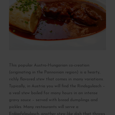
This popular Austro-Hungarian co-creation
(originating in the Pannonian region) is a hearty,
richly flavored stew that comes in many variations.
Typically, in Austria you will find the Rindsgulasch –
a veal stew boiled for many hours in an intense
gravy sauce – served with bread dumplings and
pickles. Many restaurants will serve a
Erdäpfelgulasch, another stew-like dish that throws