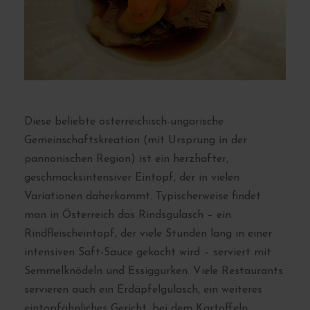
Diese beliebte österreichisch-ungarische
Gemeinschaftskreation (mit Ursprung in der
pannonischen Region) ist ein herzhafter,
geschmacksintensiver Eintopf, der in vielen
Variationen daherkommt. Typischerweise findet
man in Österreich das Rindsgulasch – ein
Rindfleischeintopf, der viele Stunden lang in einer
intensiven Saft-Sauce gekocht wird – serviert mit
Semmelknödeln und Essiggurken. Viele Restaurants
servieren auch ein Erdäpfelgulasch, ein weiteres
eintopfähnliches Gericht, bei dem Kartoffeln