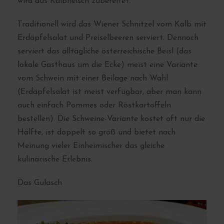
wird aus Kalbfleisch zubereitet.
Traditionell wird das Wiener Schnitzel vom Kalb mit
Erdäpfelsalat und Preiselbeeren serviert. Dennoch
serviert das alltägliche österreichische Beisl (das
lokale Gasthaus um die Ecke) meist eine Variante
vom Schwein mit einer Beilage nach Wahl
(Erdäpfelsalat ist meist verfügbar, aber man kann
auch einfach Pommes oder Röstkartoffeln
bestellen). Die Schweine-Variante kostet oft nur die
Hälfte, ist doppelt so groß und bietet nach
Meinung vieler Einheimischer das gleiche
kulinarische Erlebnis.
Das Gulasch