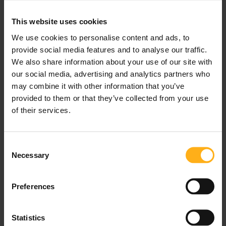
Gerichte, auf die man immer Lust hat. Es kommt
This website uses cookies
einem Mac’n’Cheese-Gericht in Österreich wohl am
nächsten. Ein Wohlfühlessen, das man mittags oder
We use cookies to personalise content and ads, to
abends gut mit einem Bier hinunterspülen kann.
provide social media features and to analyse our traffic.
We also share information about your use of our site with
Dieses typische Berg- oder Bauerngericht besteht
our social media, advertising and analytics partners who
aus handgemachten Eiernudeln, die meist mit
may combine it with other information that you’ve
einem kräftigen Käse gemischt und mit
provided to them or that they’ve collected from your use
Schnittlauch und Röstzwiebeln garniert werden. Je
of their services.
besser der Käse, desto besser die Käsespätzle.
Schweinsbraten
C
Necessary
o
n
s
Preferences
e
n
t
Statistics