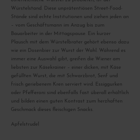
Würstelstand. Diese unprätentiösen Street-Food-
Stände sind echte Institutionen und ziehen jeden an
– vom Geschäftsmann im Anzug bis zum
Bauarbeiter in der Mittagspause. Ein kurzer
Plausch mit dem Würstelbrater gehört ebenso dazu
wie ein Dosenbier zur Wurst der Wahl. Während es
immer eine Auswahl gibt, greifen die Wiener am
liebsten zur Käsekrainer – einer dicken, mit Käse
gefüllten Wurst, die mit Schwarzbrot, Senf und
frisch geriebenem Kren serviert wird. Essiggurken
oder Pfefferoni sind ebenfalls fast überall erhältlich
und bilden einen guten Kontrast zum herzhaften
Geschmack dieses fleischigen Snacks.
Apfelstrudel