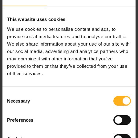
Patti S
This website uses cookies
We use cookies to personalise content and ads, to
Josef fue un guía increíble.
provide social media features and to analyse our traffic.
Fue muy acogedor y nos
We also share information about your use of our site with
brindó excelente información
our social media, advertising and analytics partners who
durante todo el camino. La
may combine it with other information that you’ve
provided to them or that they’ve collected from your use
furgoneta era muy cómoda y
of their services.
tuvimos tiempo de sobra
para pasear por Salzburgo.
C
Fue un día estupendo.
Necessary
o
n
s
Preferences
e
n