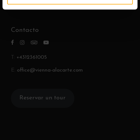
Impressum
Contacto
T:
+4312361005
E:
office@vienna-alacarte.com
Reservar un tour