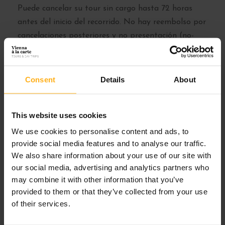
Puede cancelar su tour sin cargo hasta 72 horas
antes del inicio del recorrido. No hay reembolso por
cancelaciones posteriores y no presentación (no-
show).
Tenga en cuenta que las cancelaciones deben
Consent
Details
About
realizarse por escrito (correo electrónico). No
aceptamos cancelaciones por téléfono.
This website uses cookies
NÚMERO MÍNIMO DE PARTICIPANTES
We use cookies to personalise content and ads, to
provide social media features and to analyse our traffic.
Nuestros viajes en grupo están garantizados para
We also share information about your use of our site with
partir con un mínimo de 4 personas por viaje. Si no
our social media, advertising and analytics partners who
se alcanza el mínimo, nos comunicaremos con usted
may combine it with other information that you’ve
con anticipación por correo electrónico o por
provided to them or that they’ve collected from your use
teléfono y puede elegir entre reprogramar a una
of their services.
fecha alternativa o un reembolso completo.