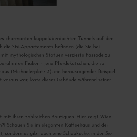
eines charmanten kuppelüberdachten Tunnels auf den
h die Sisi-Appartements befinden (die Sie bei
e mit mythologischen Statuen verzierte Fassade zu
berühmten Fiaker – jene Pferdekutschen, die so
haus (Michaelerplatz 3), ein herausragendes Beispiel
t voraus war, löste dieses Gebäude während seiner
 mit ihren zahlreichen Boutiquen. Hier zeigt Wien
en?! Schauen Sie im eleganten Kaffeehaus und der
t, sondern es gibt auch eine Schauküche, in der Sie