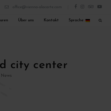
office@vienna-alacarte.com
ouren
Über uns
Kontakt
Sprache:
d city center
News