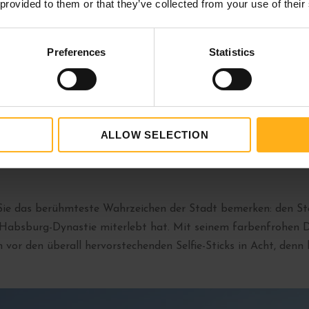
 provided to them or that they’ve collected from your use of their
Preferences
Statistics
ALLOW SELECTION
 Sie das berühmteste Wahrzeichen der Stadt bemerken: den St
er Habsburg-Dynastie miterlebt hat. Mit seinem farbenfrohen D
or den überall hervorstechenden Selfie-Sticks in Acht, denn h