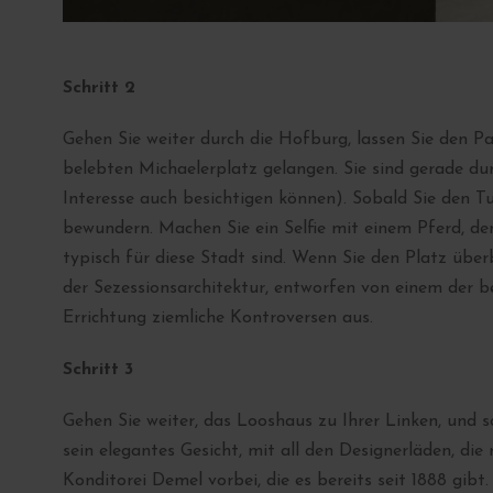
Schritt 2
Gehen Sie weiter durch die Hofburg, lassen Sie den P
belebten Michaelerplatz gelangen. Sie sind gerade dur
Interesse auch besichtigen können). Sobald Sie den T
bewundern. Machen Sie ein Selfie mit einem Pferd, de
typisch für diese Stadt sind. Wenn Sie den Platz über
der Sezessionsarchitektur, entworfen von einem der b
Errichtung ziemliche Kontroversen aus.
Schritt 3
Gehen Sie weiter, das Looshaus zu Ihrer Linken, und 
sein elegantes Gesicht, mit all den Designerläden, d
Konditorei Demel vorbei, die es bereits seit 1888 gibt