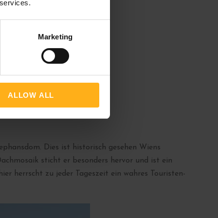
 services.
Marketing
ALLOW ALL
ephansdom. Dies ist historisch gesehen Wiens
achmosaik sticht er besonders hervor und ist ein
ier herrscht zu jeder Tageszeit ein wahres Touristen-