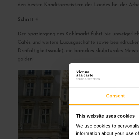
den besten Konditormeistern des Landes bei der Arbe
Schritt 4
Der Spaziergang am Kohlmarkt führt Sie unweigerlich
Cafés und weitere Luxusgeschäfte sowie beeindrucken
Dreifaltigkeitssäule), ein barockes skulpturales Meis
golden!
Consent
This website uses cookies
We use cookies to personalis
information about your use of