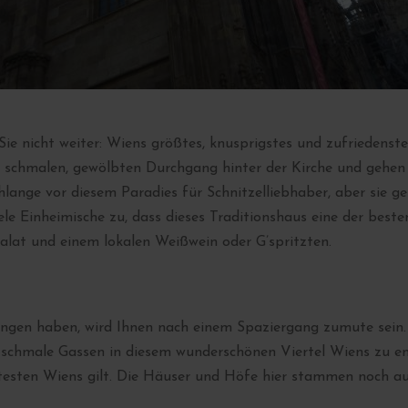
e nicht weiter: Wiens größtes, knusprigstes und zufriedenstell
schmalen, gewölbten Durchgang hinter der Kirche und gehen S
Schlange vor diesem Paradies für Schnitzelliebhaber, aber sie 
ele Einheimische zu, dass dieses Traditionshaus eine der beste
lsalat und einem lokalen Weißwein oder G’spritzten.
ungen haben, wird Ihnen nach einem Spaziergang zumute sein.
 schmale Gassen in diesem wunderschönen Viertel Wiens zu e
ältesten Wiens gilt. Die Häuser und Höfe hier stammen noch au