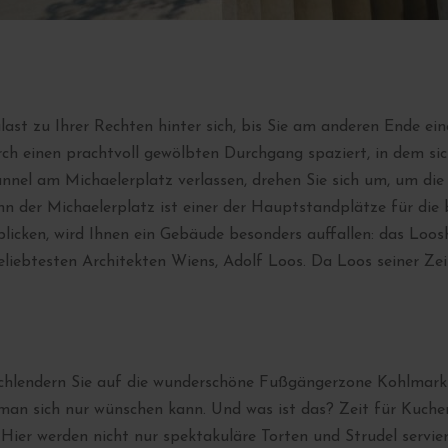
alast zu Ihrer Rechten hinter sich, bis Sie am anderen Ende 
ch einen prachtvoll gewölbten Durchgang spaziert, in dem sic
unnel am Michaelerplatz verlassen, drehen Sie sich um, um di
nn der Michaelerplatz ist einer der Hauptstandplätze für die 
blicken, wird Ihnen ein Gebäude besonders auffallen: das Loos
eliebtesten Architekten Wiens, Adolf Loos. Da Loos seiner Zei
schlendern Sie auf die wunderschöne Fußgängerzone Kohlmarkt
ie man sich nur wünschen kann. Und was ist das? Zeit für Kuch
. Hier werden nicht nur spektakuläre Torten und Strudel servier