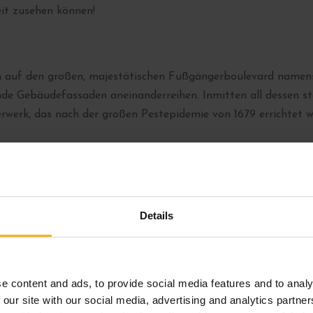
it zusehen können!
 auf den großen, majestätischen Fußgängerboulevard namens 
de Gebäudefassaden aneinanderreihen. Inmitten all dessen st
terwerk, das nach der großen Pestepidemie von 1679 errichtet w
Details
e content and ads, to provide social media features and to analy
 our site with our social media, advertising and analytics partn