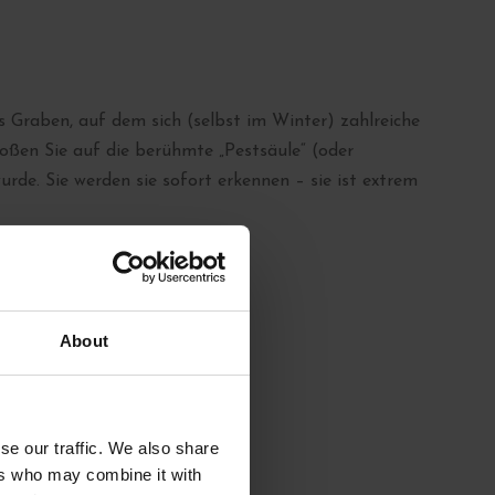
Graben, auf dem sich (selbst im Winter) zahlreiche
oßen Sie auf die berühmte „Pestsäule“ (oder
urde. Sie werden sie sofort erkennen – sie ist extrem
About
se our traffic. We also share
ers who may combine it with