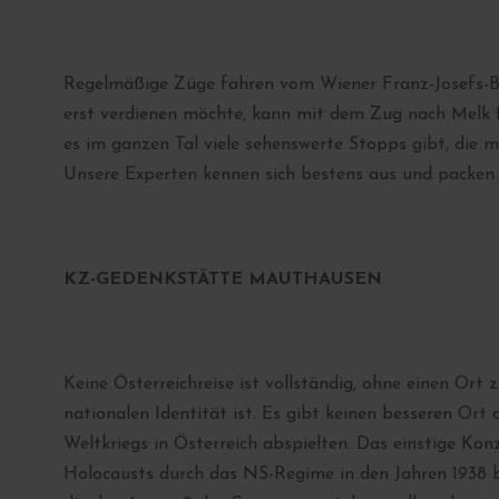
Regelmäßige Züge fahren vom Wiener Franz-Josefs-Ba
erst verdienen möchte, kann mit dem Zug nach Melk 
es im ganzen Tal viele sehenswerte Stopps gibt, die 
Unsere Experten kennen sich bestens aus und packen al
KZ-GEDENKSTÄTTE MAUTHAUSEN
Keine Österreichreise ist vollständig, ohne einen Ort 
nationalen Identität ist. Es gibt keinen besseren Or
Weltkriegs in Österreich abspielten. Das einstige Ko
Holocausts durch das NS-Regime in den Jahren 1938 b