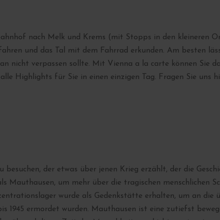
hnhof nach Melk und Krems (mit Stopps in den kleineren Or
fahren und das Tal mit dem Fahrrad erkunden. Am besten läss
man nicht verpassen sollte. Mit Vienna a la carte können Sie 
le Highlights für Sie in einen einzigen Tag. Fragen Sie uns 
zu besuchen, der etwas über jenen Krieg erzählt, der die Gesc
t als Mauthausen, um mehr über die tragischen menschlichen Sc
nzentrationslager wurde als Gedenkstätte erhalten, um an die 
is 1945 ermordet wurden. Mauthausen ist eine zutiefst beweg