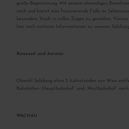
große Begeisterung. Mit seinem ehemaligen Bewohner 
reich und bietet eine faszinierende Fülle an Sehenswür
besondere Stadt in vollen Zügen zu genießen. Vienna a
hier nach weiteren Informationen zu unseren Salzburg
Reisezeit und Anreise:
Obwohl Salzburg etwa 3 Autostunden von Wien entfern
Bahnhöfen „Hauptbahnhof“ und „Westbahnhof“ nach 
WACHAU