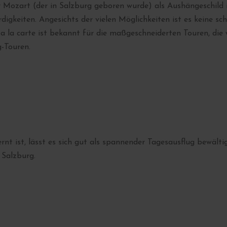
Mozart (der in Salzburg geboren wurde) als Aushängeschild is
digkeiten. Angesichts der vielen Möglichkeiten ist es keine sch
 la carte ist bekannt für die maßgeschneiderten Touren, die 
-Touren.
t ist, lässt es sich gut als spannender Tagesausflug bewält
Salzburg.