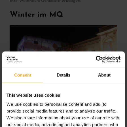
ihre Weihnachtseinkäufe erledigen.
Winter im MQ
Consent
Details
About
This website uses cookies
Wo: Museumsplatz 1, 1070
We use cookies to personalise content and ads, to
Geöffnet 7. Nov. – 23. Dez.
provide social media features and to analyse our traffic.
MO–FR: 16:00–23:00 Uhr
We also share information about your use of our site with
SA, SO & Feiertage: 13:00–23:00 Uhr
our social media, advertising and analytics partners who