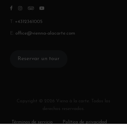
T:
+4312361005
E:
office@vienna-alacarte.com
Reservar un tour
Copyright ©
2026
Viena à la carte. Todos los
derechos reservados.
Términos de servicio
Política de privacidad