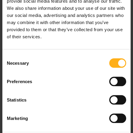
provide social media features and to analyse our traffic.
(50 Reviews)
We also share information about your use of our site with
Tour privado por Viena: Historia y Arte
our social media, advertising and analytics partners who
may combine it with other information that you’ve
Disfrute del excelente servicio y del ambiente
provided to them or that they’ve collected from your use
personal de la que es, probablemente, la […]
of their services.
Duración:
03h 00 min
Desde
€540
C
Necessary
o
n
s
Preferences
e
n
t
Statistics
S
e
Marketing
l
e